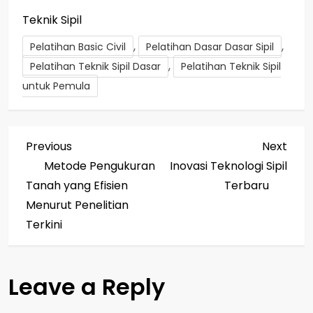
Teknik Sipil
,
,
Pelatihan Basic Civil
Pelatihan Dasar Dasar Sipil
,
Pelatihan Teknik Sipil Dasar
Pelatihan Teknik Sipil
untuk Pemula
P
Previous
Next
Previous
Next
Post
Post
Metode Pengukuran
Inovasi Teknologi Sipil
o
Tanah yang Efisien
Terbaru
s
Menurut Penelitian
Terkini
t
n
Leave a Reply
a