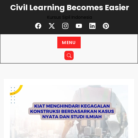
Skip
Civil Learning Becomes Easier
to
Kursus Sipil Indonesia
content
MENU