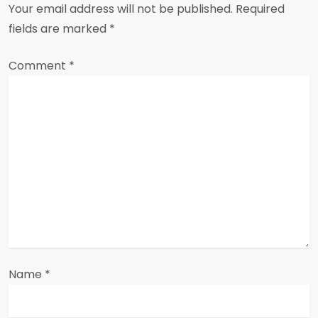
Your email address will not be published.
Required
v
fields are marked
*
i
Comment
*
g
a
t
i
o
n
Name
*