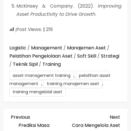
McKinsey & Company. (2022).
Improving
Asset Productivity to Drive Growth
.
Post Views:
219
Logistic
/
Management
/
Manajemen Aset
/
Pelatihan Pengelolaan Aset
/
Soft Skill
/
Strategi
/
Teknik Sipil
/
Training
,
asset management training
pelatihan asset
,
,
management
training manajemen aset
training mengelolal aset
P
Previous
Next
Previous
Next
Post
Post
Prediksi Masa
Cara Mengelola Aset