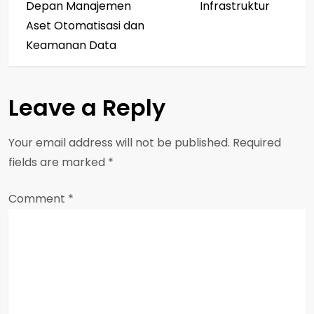
o
Depan Manajemen
Infrastruktur
s
Aset Otomatisasi dan
Keamanan Data
t
n
Leave a Reply
a
Your email address will not be published.
Required
v
fields are marked
*
i
Comment
*
g
a
t
i