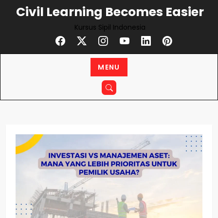
Skip
Civil Learning Becomes Easier
to
Kursus Sipil Indonesia
content
MENU