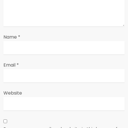
o
n
Name
*
Email
*
Website