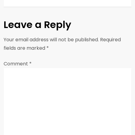
s
t
Leave a Reply
n
a
Your email address will not be published.
Required
fields are marked
*
v
Comment
i
*
g
a
t
i
o