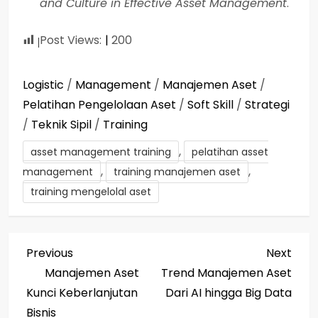
and Culture in Effective Asset Management
.
Post Views:
200
Logistic
/
Management
/
Manajemen Aset
/
Pelatihan Pengelolaan Aset
/
Soft Skill
/
Strategi
/
Teknik Sipil
/
Training
,
asset management training
pelatihan asset
,
,
management
training manajemen aset
training mengelolal aset
P
Previous
Next
Previous
Next
Post
Post
Manajemen Aset
Trend Manajemen Aset
o
Kunci Keberlanjutan
Dari AI hingga Big Data
Bisnis