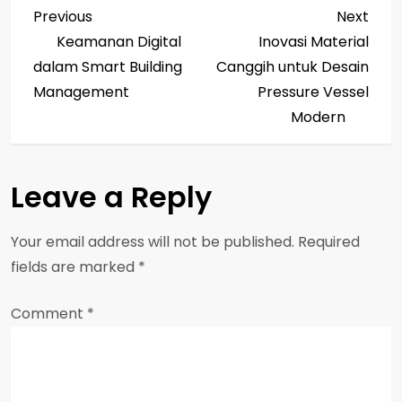
P
Previous
Next
Previous
Next
Post
Post
Keamanan Digital
Inovasi Material
o
dalam Smart Building
Canggih untuk Desain
s
Management
Pressure Vessel
Modern
t
n
Leave a Reply
a
Your email address will not be published.
Required
v
fields are marked
*
i
Comment
*
g
a