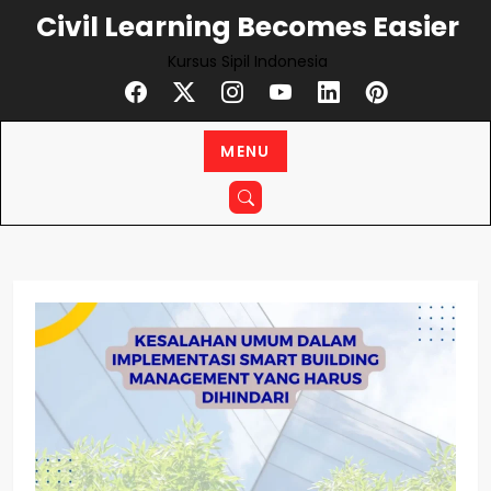
Skip
Civil Learning Becomes Easier
to
Kursus Sipil Indonesia
content
MENU