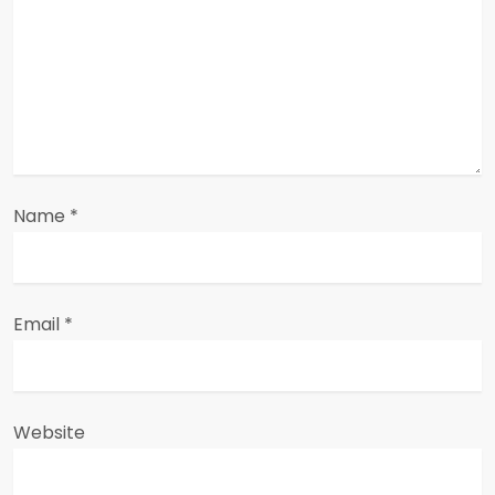
t
i
o
n
Name
*
Email
*
Website