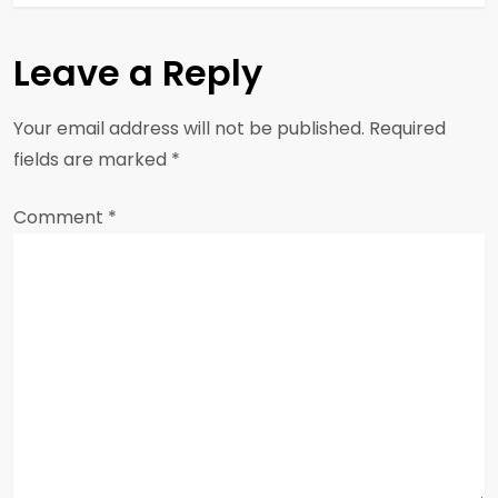
t
Leave a Reply
n
a
Your email address will not be published.
Required
fields are marked
*
v
Comment
i
*
g
a
t
i
o