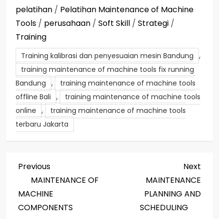
pelatihan
/
Pelatihan Maintenance of Machine
Tools
/
perusahaan
/
Soft Skill
/
Strategi
/
Training
,
Training kalibrasi dan penyesuaian mesin Bandung
training maintenance of machine tools fix running
,
Bandung
training maintenance of machine tools
,
offline Bali
training maintenance of machine tools
,
online
training maintenance of machine tools
terbaru Jakarta
P
Previous
Next
Previous
Next
Post
Post
MAINTENANCE OF
MAINTENANCE
o
MACHINE
PLANNING AND
s
COMPONENTS
SCHEDULING