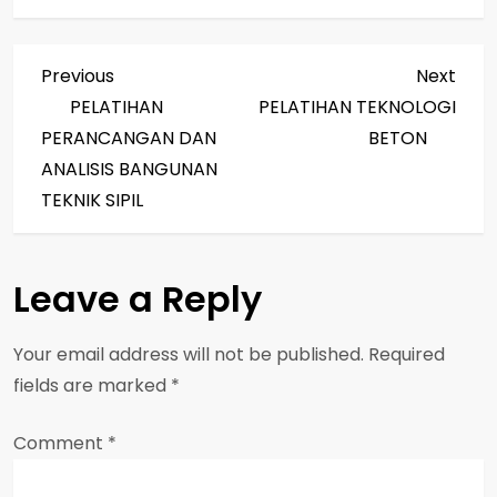
P
Previous
Next
Previous
Next
Post
Post
PELATIHAN
PELATIHAN TEKNOLOGI
o
PERANCANGAN DAN
BETON
s
ANALISIS BANGUNAN
TEKNIK SIPIL
t
n
Leave a Reply
a
Your email address will not be published.
Required
v
fields are marked
*
i
Comment
*
g