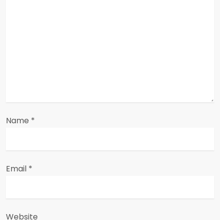
a
t
i
o
n
Name
*
Email
*
Website