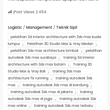
Post Views:
454
Logistic
/
Management
/
Teknik Sipil
pelatihan 3d interior architecture with 3ds max kuala
,
,
lumpur
Pelatihan 3D Studio Max & Vray Medan
,
pelatihan 3ds max architecture lombok
pelatihan
,
autodesk 3ds max surabaya
training 3d interior
,
architecture with 3ds max batam
Training 3D
,
Studio Max & Vray Bali
training 3ds max
,
architecture fix running
training autodesk 3ds
,
,
max
training autodesk 3ds max di bandung
,
training autodesk 3ds max di jakarta
training
,
autodesk 3ds max di jogja
training autodesk 3ds
,
max online
training autodesk 3ds max terbaru