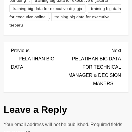
,
,
bandung
training big data for executive di jakarta
,
training big data for executive di jogja
training big data
,
for executive online
training big data for executive
terbaru
P
Previous
Next
Previous
Next
Post
Post
PELATIHAN BIG
PELATIHAN BIG DATA
o
DATA
FOR TECHNICAL
MANAGER & DECISION
s
MAKERS
t
n
Leave a Reply
a
Your email address will not be published.
Required fields
v