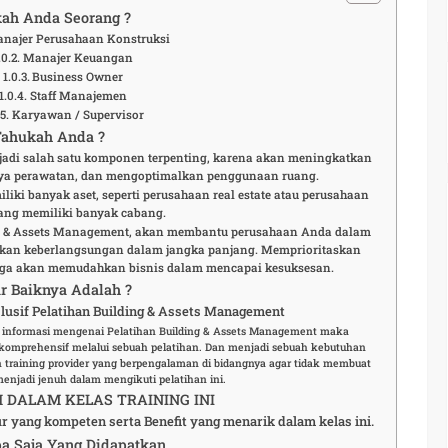
ah Anda Seorang ?
najer Perusahaan Konstruksi
Manajer Keuangan
Business Owner
Staff Manajemen
Karyawan / Supervisor
Tahukah Anda ?
jadi salah satu komponen terpenting, karena akan meningkatkan
iaya perawatan, dan mengoptimalkan penggunaan ruang.
iki banyak aset, seperti perusahaan real estate atau perusahaan
ang memiliki banyak cabang.
ng & Assets Management, akan membantu perusahaan Anda dalam
kan keberlangsungan dalam jangka panjang. Memprioritaskan
juga akan memudahkan bisnis dalam mencapai kesuksesan.
r Baiknya Adalah ?
usif Pelatihan Building & Assets Management
e informasi mengenai Pelatihan Building & Assets Management maka
komprehensif melalui sebuah pelatihan. Dan menjadi sebuah kebutuhan
 training provider yang berpengalaman di bidangnya agar tidak membuat
menjadi jenuh dalam mengikuti pelatihan ini.
DALAM KELAS TRAINING INI
ur yang kompeten serta Benefit yang menarik dalam kelas ini.
a Saja Yang Didapatkan