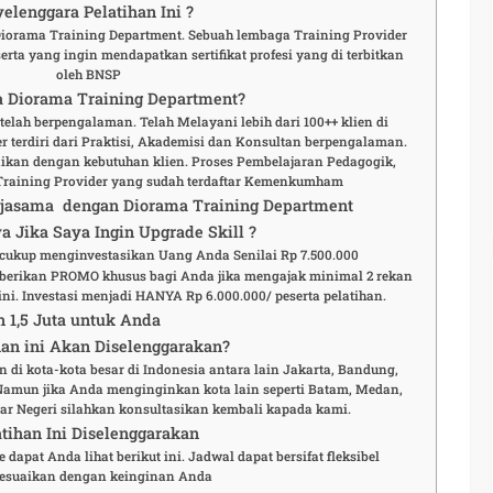
elenggara Pelatihan Ini ?
 Diorama Training Department. Sebuah lembaga Training Provider
rta yang ingin mendapatkan sertifikat profesi yang di terbitkan
oleh BNSP
 Diorama Training Department?
elah berpengalaman. Telah Melayani lebih dari 100++ klien di
r terdiri dari Praktisi, Akademisi dan Konsultan berpengalaman.
aikan dengan kebutuhan klien. Proses Pembelajaran Pedagogik,
Training Provider yang sudah terdaftar Kemenkumham
rjasama dengan Diorama Training Department
a Jika Saya Ingin Upgrade Skill ?
a cukup menginvestasikan Uang Anda Senilai Rp 7.500.000
berikan PROMO khusus bagi Anda jika mengajak minimal 2 rekan
ni. Investasi menjadi HANYA Rp 6.000.000/ peserta pelatihan.
n 1,5 Juta untuk Anda
an ini Akan Diselenggarakan?
n di kota-kota besar di Indonesia antara lain Jakarta, Bandung,
 Namun jika Anda menginginkan kota lain seperti Batam, Medan,
r Negeri silahkan konsultasikan kembali kapada kami.
tihan Ini Diselenggarakan
 dapat Anda lihat berikut ini. Jadwal dapat bersifat fleksibel
esuaikan dengan keinginan Anda