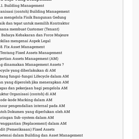
Building Management
ganisasi (contoh) Building Management
a mengelola Fisik Bangunan Gedung
aik dan tepat untuk memilih Kontraktor
mana membuat Customer (Tenant)
Bahaya Kebakaran dan Force Majeure
ekilas mengenai Aspek Legal
Fix Asset Management
 Tentang Fixed Assets Management
gertian Assets Management (AM)
ng dinamakan Management Assets ?
ecycle yang diberlakukan di AM
tang fungsi-fungsi Lifecycle dalam AM
n yang diperoleh jika menerapkan AM
ugas dan pekerjaan bagi pengelola AM
uktur Organisasi (contoh) di AM
ode-kode Marking dalam AM
nsur pengendalian internal pada AM
ntoh Dokumen yang diperlukan oleh AM
aringan Sub-system dalam AM
Penggantian (Replacement) dalam AM
dit (Pemeriksaan) Fixed Assets
tensi dalam Building dan Asset Management