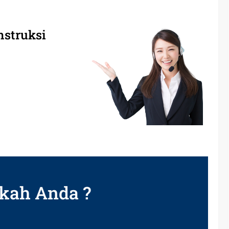
nstruksi
kah Anda ?