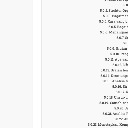
Struktur Or
Bagaiman
Cara yang b
Bagai
Menangani 
S
Uraian
Pen
Apa ya
Lif
Uraian ten
Keuntunga
Analisa t
Str
K
Unsur-u
Contoh-co
J
Analisa 
Au
Menetapkan Kompe