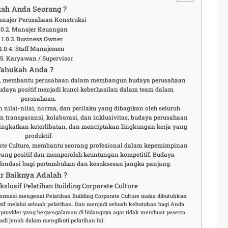
ah Anda Seorang ?
najer Perusahaan Konstruksi
Manajer Keuangan
Business Owner
Staff Manajemen
Karyawan / Supervisor
Tahukah Anda ?
ure, membantu perusahaan dalam membangun budaya perusahaan
daya positif menjadi kunci keberhasilan dalam team dalam
perusahaan.
ilai-nilai, norma, dan perilaku yang dibagikan oleh seluruh
 transparansi, kolaborasi, dan inklusivitas, budaya perusahaan
ngkatkan keterlibatan, dan menciptakan lingkungan kerja yang
produktif.
rate Culture, membantu seorang profesional dalam kepemimpinan
ang positif dan memperoleh keuntungan kompetitif. Budaya
fondasi bagi pertumbuhan dan kesuksesan jangka panjang.
r Baiknya Adalah ?
lusif Pelatihan Building Corporate Culture
formasi mengenai Pelatihan Building Corporate Culture maka dibutuhkan
f melalui sebuah pelatihan. Dan menjadi sebuah kebutuhan bagi Anda
 provider yang berpengalaman di bidangnya agar tidak membuat peserta
adi jenuh dalam mengikuti pelatihan ini.