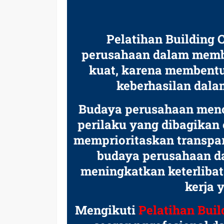
Pelatihan Building 
perusahaan dalam memb
kuat, karena membentu
keberhasilan dal
Budaya perusahaan mence
perilaku yang dibagikan 
memprioritaskan transpara
budaya perusahaan d
meningkatkan keterliba
kerja 
Mengikuti
Pelatihan Buil