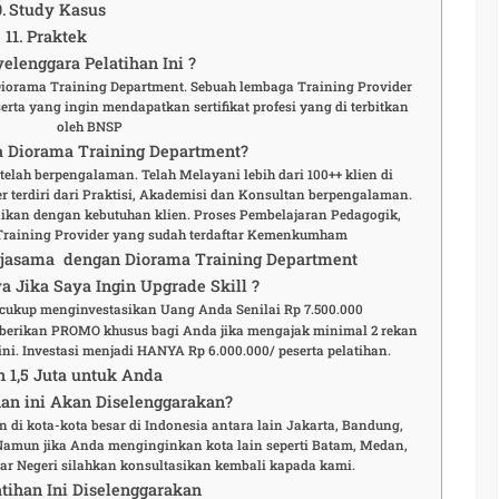
Study Kasus
Praktek
elenggara Pelatihan Ini ?
 Diorama Training Department. Sebuah lembaga Training Provider
rta yang ingin mendapatkan sertifikat profesi yang di terbitkan
oleh BNSP
 Diorama Training Department?
elah berpengalaman. Telah Melayani lebih dari 100++ klien di
r terdiri dari Praktisi, Akademisi dan Konsultan berpengalaman.
aikan dengan kebutuhan klien. Proses Pembelajaran Pedagogik,
Training Provider yang sudah terdaftar Kemenkumham
rjasama dengan Diorama Training Department
a Jika Saya Ingin Upgrade Skill ?
a cukup menginvestasikan Uang Anda Senilai Rp 7.500.000
berikan PROMO khusus bagi Anda jika mengajak minimal 2 rekan
ni. Investasi menjadi HANYA Rp 6.000.000/ peserta pelatihan.
n 1,5 Juta untuk Anda
an ini Akan Diselenggarakan?
n di kota-kota besar di Indonesia antara lain Jakarta, Bandung,
 Namun jika Anda menginginkan kota lain seperti Batam, Medan,
r Negeri silahkan konsultasikan kembali kapada kami.
tihan Ini Diselenggarakan