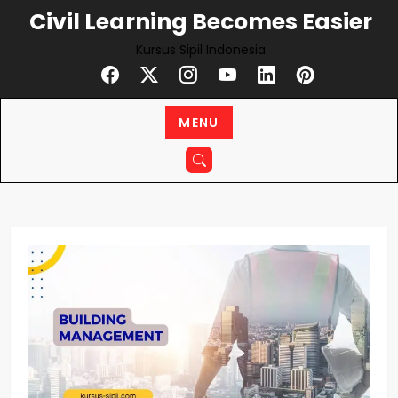
Skip
Civil Learning Becomes Easier
to
Kursus Sipil Indonesia
content
MENU