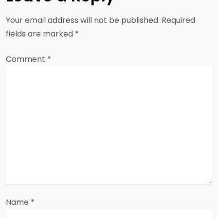
a
Your email address will not be published.
Required
v
fields are marked
*
i
Comment
*
g
a
t
i
o
n
Name
*