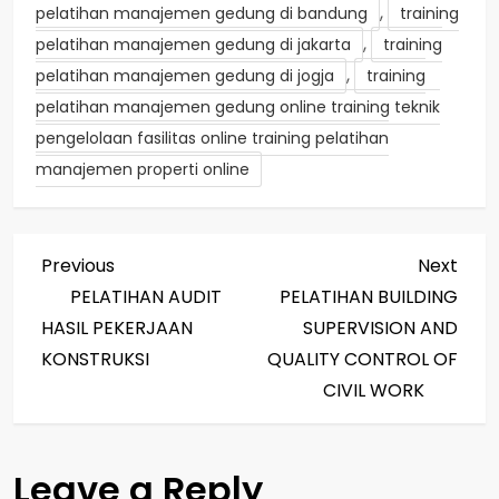
,
pelatihan manajemen gedung di bandung
training
,
pelatihan manajemen gedung di jakarta
training
,
pelatihan manajemen gedung di jogja
training
pelatihan manajemen gedung online training teknik
pengelolaan fasilitas online training pelatihan
manajemen properti online
P
Previous
Next
Previous
Next
Post
Post
PELATIHAN AUDIT
PELATIHAN BUILDING
o
HASIL PEKERJAAN
SUPERVISION AND
s
KONSTRUKSI
QUALITY CONTROL OF
CIVIL WORK
t
n
Leave a Reply