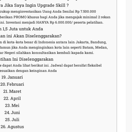
a Jika Saya Ingin Upgrade Skill ?
a cukup menginvestasikan Uang Anda Senilai Rp 7.500.000
berikan PROMO khusus bagi Anda jika mengajak minimal 2 rekan
ni. Investasi menjadi HANYA Rp 6.000.000/ peserta pelatihan.
n 1,5 Juta untuk Anda
an ini Akan Diselenggarakan?
n di kota-kota besar di Indonesia antara lain Jakarta, Bandung,
 Namun jika Anda menginginkan kota lain seperti Batam, Medan,
r Negeri silahkan konsultasikan kembali kapada kami.
tihan Ini Diselenggarakan
 dapat Anda lihat berikut ini. Jadwal dapat bersifat fleksibel
esuaikan dengan keinginan Anda
Januari
Februari
Maret
April
Mei
Juni
Juli
Agustus