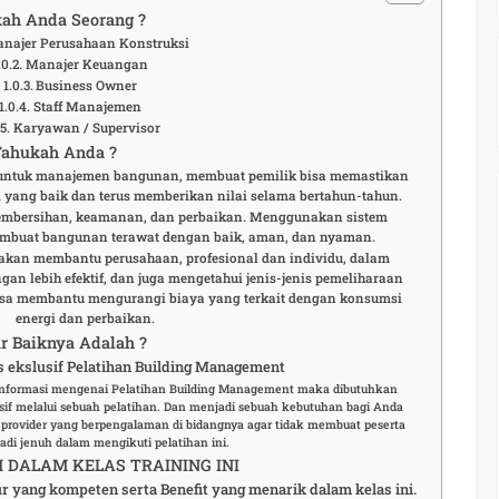
ah Anda Seorang ?
najer Perusahaan Konstruksi
Manajer Keuangan
Business Owner
Staff Manajemen
Karyawan / Supervisor
Tahukah Anda ?
untuk manajemen bangunan, membuat pemilik bisa memastikan
i yang baik dan terus memberikan nilai selama bertahun-tahun.
 pembersihan, keamanan, dan perbaikan. Menggunakan sistem
mbuat bangunan terawat dengan baik, aman, dan nyaman.
akan membantu perusahaan, profesional dan individu, dalam
n lebih efektif, dan juga mengetahui jenis-jenis pemeliharaan
bisa membantu mengurangi biaya yang terkait dengan konsumsi
energi dan perbaikan.
r Baiknya Adalah ?
ekslusif Pelatihan Building Management
 informasi mengenai Pelatihan Building Management maka dibutuhkan
f melalui sebuah pelatihan. Dan menjadi sebuah kebutuhan bagi Anda
 provider yang berpengalaman di bidangnya agar tidak membuat peserta
adi jenuh dalam mengikuti pelatihan ini.
DALAM KELAS TRAINING INI
ur yang kompeten serta Benefit yang menarik dalam kelas ini.