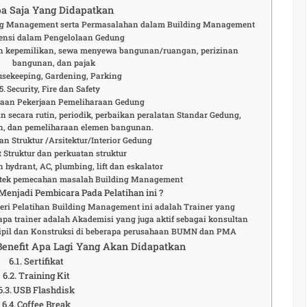
a Saja Yang Didapatkan
ng Management serta Permasalahan dalam Building Management
iensi dalam Pengelolaan Gedung
n kepemilikan, sewa menyewa bangunan/ruangan, perizinan
bangunan, dan pajak
sekeeping, Gardening, Parking
Security, Fire dan Safety
aan Pekerjaan Pemeliharaan Gedung
n secara rutin, periodik, perbaikan peralatan Standar Gedung,
n, dan pemeliharaan elemen bangunan.
n Struktur /Arsitektur/Interior Gedung
t Struktur dan perkuatan struktur
 hydrant, AC, plumbing, lift dan eskalator
aktek pemecahan masalah Building Management
enjadi Pembicara Pada Pelatihan ini ?
eri Pelatihan Building Management ini adalah Trainer yang
pa trainer adalah Akademisi yang juga aktif sebagai konsultan
Sipil dan Konstruksi di beberapa perusahaan BUMN dan PMA
 Benefit Apa Lagi Yang Akan Didapatkan
Sertifikat
Training Kit
USB Flashdisk
Coffee Break