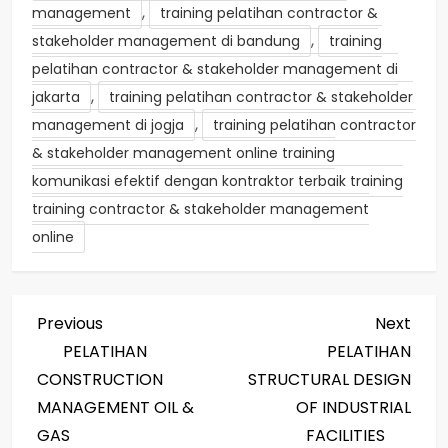
,
management
training pelatihan contractor &
,
stakeholder management di bandung
training
pelatihan contractor & stakeholder management di
,
jakarta
training pelatihan contractor & stakeholder
,
management di jogja
training pelatihan contractor
& stakeholder management online training
komunikasi efektif dengan kontraktor terbaik training
training contractor & stakeholder management
online
P
Previous
Next
Previous
Next
Post
Post
PELATIHAN
PELATIHAN
o
CONSTRUCTION
STRUCTURAL DESIGN
s
MANAGEMENT OIL &
OF INDUSTRIAL
GAS
FACILITIES