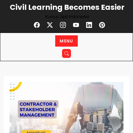
Skip
Civil Learning Becomes Easier
to
Kursus Sipil Indonesia
content
MENU