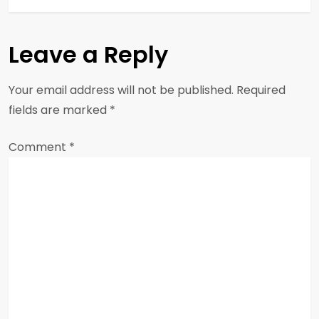
t
n
Leave a Reply
a
Your email address will not be published.
Required
v
fields are marked
*
i
Comment
*
g
a
t
i
o