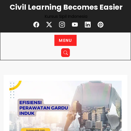
Skip
Civil Learning Becomes Easier
to
Kursus Sipil Indonesia
content
MENU