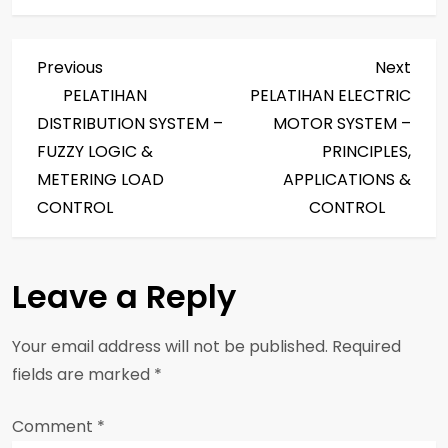
P
Previous
Next
Previous
Next
Post
Post
PELATIHAN
PELATIHAN ELECTRIC
o
DISTRIBUTION SYSTEM –
MOTOR SYSTEM –
s
FUZZY LOGIC &
PRINCIPLES,
METERING LOAD
APPLICATIONS &
t
CONTROL
CONTROL
n
a
Leave a Reply
v
Your email address will not be published.
Required
i
fields are marked
*
g
Comment
*