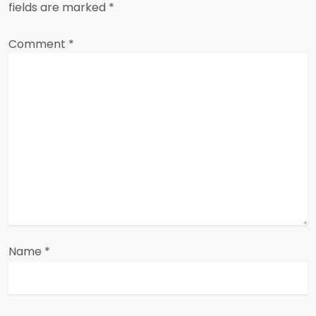
fields are marked
*
v
Comment
i
*
g
a
t
i
o
n
Name
*