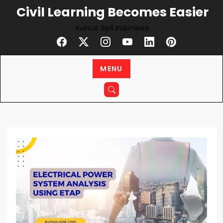
Skip
Civil Learning Becomes Easier
to
Kursus Sipil Indonesia
content
MENU