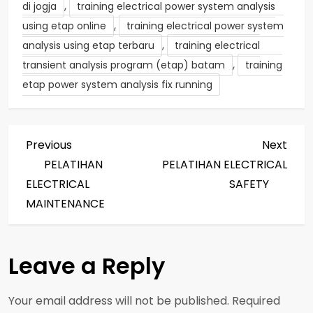
,
di jogja
training electrical power system analysis
,
using etap online
training electrical power system
,
analysis using etap terbaru
training electrical
,
transient analysis program (etap) batam
training
etap power system analysis fix running
P
Previous
Next
Previous
Next
Post
Post
PELATIHAN
PELATIHAN ELECTRICAL
o
ELECTRICAL
SAFETY
s
MAINTENANCE
t
Leave a Reply
n
a
Your email address will not be published.
Required