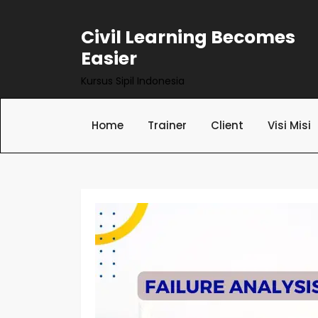
Skip
to
Civil Learning Becomes
content
Easier
Kursus Sipil Indonesia
Home
Trainer
Client
Visi Misi