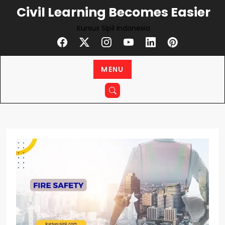
Skip
Civil Learning Becomes Easier
to
Kursus Sipil Indonesia
content
MENU