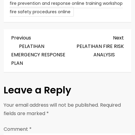
fire prevention and response online training workshop
fire safety procedures online
P
Previous
Next
Previous
Next
Post
Post
PELATIHAN
PELATIHAN FIRE RISK
o
EMERGENCY RESPONSE
ANALYSIS
s
PLAN
t
Leave a Reply
n
a
Your email address will not be published.
Required
fields are marked
*
v
Comment
i
*