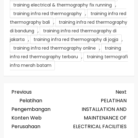
,
training electrical & thermography fix running
,
training infra red thermography
training infra red
,
thermography bali
training infra red thermography
,
di bandung
training infra red thermography di
,
,
jakarta
training infra red thermography di jogja
,
training infra red thermography online
training
,
infra red thermography terbaru
training termografi
infra merah batam
P
Previous
Next
Previous
Next
Post
Post
Pelatihan
PELATIHAN
o
Pengembangan
INSTALLATION AND
s
Konten Web
MAINTENANCE OF
Perusahaan
ELECTRICAL FACILITIES
t