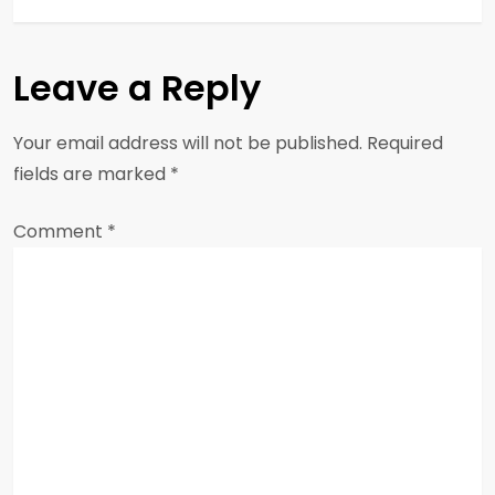
n
a
Leave a Reply
v
Your email address will not be published.
Required
i
fields are marked
*
g
Comment
*
a
t
i
o
n