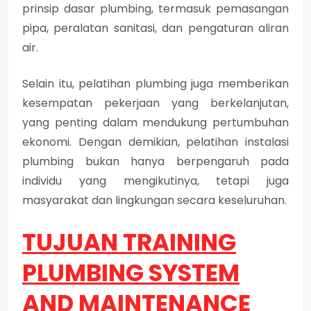
prinsip dasar plumbing, termasuk pemasangan
pipa, peralatan sanitasi, dan pengaturan aliran
air.
Selain itu, pelatihan plumbing juga memberikan
kesempatan pekerjaan yang berkelanjutan,
yang penting dalam mendukung pertumbuhan
ekonomi. Dengan demikian, pelatihan instalasi
plumbing bukan hanya berpengaruh pada
individu yang mengikutinya, tetapi juga
masyarakat dan lingkungan secara keseluruhan.
TUJUAN TRAINING
PLUMBING SYSTEM
AND MAINTENANCE