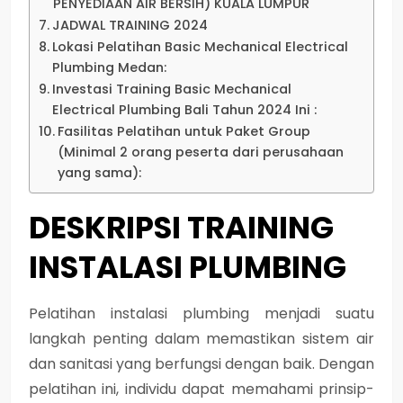
PENYEDIAAN AIR BERSIH) KUALA LUMPUR
JADWAL TRAINING 2024
Lokasi Pelatihan Basic Mechanical Electrical
Plumbing Medan:
Investasi Training Basic Mechanical
Electrical Plumbing Bali Tahun 2024 Ini :
Fasilitas Pelatihan untuk Paket Group
(Minimal 2 orang peserta dari perusahaan
yang sama):
DESKRIPSI TRAINING
INSTALASI PLUMBING
Pelatihan instalasi plumbing menjadi suatu
langkah penting dalam memastikan sistem air
dan sanitasi yang berfungsi dengan baik. Dengan
pelatihan ini, individu dapat memahami prinsip-