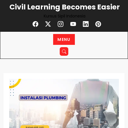
Skip
Civil Learning Becomes Easier
to
Kursus Sipil Indonesia
content
MENU