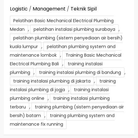
Logistic
/
Management
/
Teknik Sipil
Pelatihan Basic Mechanical Electrical Plumbing
,
,
Medan
pelatihan instalasi plumbing surabaya
pelatihan plumbing (sistem penyediaan air bersih)
,
kuala lumpur
pelatihan plumbing system and
,
maintenance lombok
Training Basic Mechanical
,
Electrical Plumbing Bali
training instalasi
,
,
plumbing
training instalasi plumbing di bandung
,
training instalasi plumbing di jakarta
training
,
instalasi plumbing di jogja
training instalasi
,
plumbing online
training instalasi plumbing
,
terbaru
training plumbing (sistem penyediaan air
,
bersih) batam
training plumbing system and
maintenance fix running