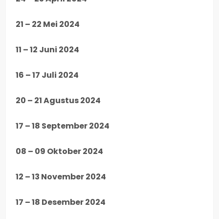
21 – 22 Mei 2024
11 – 12 Juni 2024
16 – 17 Juli 2024
20 – 21 Agustus 2024
17 – 18 September 2024
08 – 09 Oktober 2024
12 – 13 November 2024
17 – 18 Desember 2024