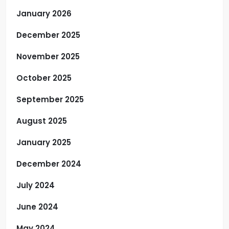
January 2026
December 2025
November 2025
October 2025
September 2025
August 2025
January 2025
December 2024
July 2024
June 2024
May 2024