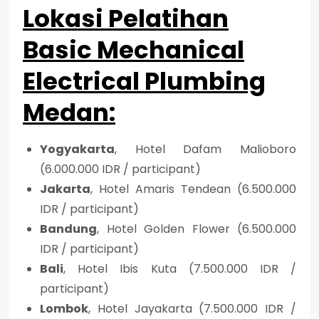
Lokasi Pelatihan
Basic Mechanical
Electrical Plumbing
Medan
:
Yogyakarta
, Hotel Dafam Malioboro
(6.000.000 IDR / participant)
Jakarta
, Hotel Amaris Tendean (6.500.000
IDR / participant)
Bandung
, Hotel Golden Flower (6.500.000
IDR / participant)
Bali
, Hotel Ibis Kuta (7.500.000 IDR /
participant)
Lombok
, Hotel Jayakarta (7.500.000 IDR /