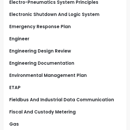
Electro-Pneumatics System Principles
Electronic Shutdown And Logic System
Emergency Response Plan
Engineer
Engineering Design Review
Engineering Documentation
Environmental Management Plan
ETAP
Fieldbus And Industrial Data Communication
Fiscal And Custody Metering
Gas