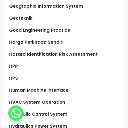
Geographic Information System
Geoteknik
Good Engineering Practice
Harga Perkiraan Sendiri
Hazard Identification Risk Assessment
HPP
HPS
Human Machine Interface
HVAC System Operation
Hydraulic Control System
Hydraulics Power System