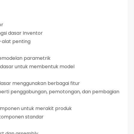
or
si dasar Inventor
alat penting
pemodelan parametrik
r dasar untuk membentuk model
asar menggunakan berbagai fitur
perti penggabungan, pemotongan, dan pembagian
mponen untuk merakit produk
 komponen standar
rt dan assembly