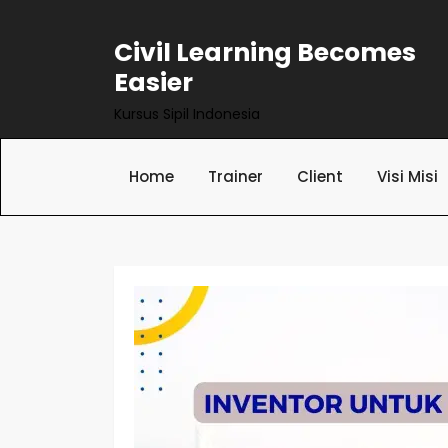
Skip
to
Civil Learning Becomes
content
Easier
Kursus Sipil Indonesia
Home
Trainer
Client
Visi Misi