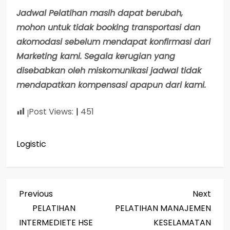
Jadwal Pelatihan masih dapat berubah,
mohon untuk tidak booking transportasi dan
akomodasi sebelum mendapat konfirmasi dari
Marketing kami. Segala kerugian yang
disebabkan oleh miskomunikasi jadwal tidak
mendapatkan kompensasi apapun dari kami.
Post Views:
451
Logistic
P
Previous
Next
Previous
Next
Post
Post
PELATIHAN
PELATIHAN MANAJEMEN
o
INTERMEDIETE HSE
KESELAMATAN