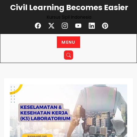
Skip
Civil Learning Becomes Easier
to
Kursus Sipil Indonesia
content
MENU