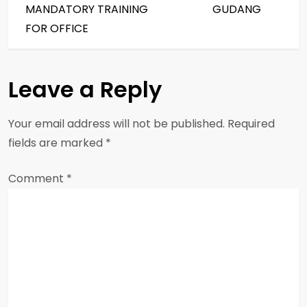
s
MANDATORY TRAINING
GUDANG
FOR OFFICE
t
n
Leave a Reply
a
Your email address will not be published.
Required
v
fields are marked
*
i
Comment
*
g
a
t
i