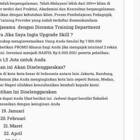
elah berpengalaman. Telah Melayani lebih dari 100++ klien di
r terdiri dari Praktisi, Akademisi dan Konsultan berpengalaman.
aikan dengan kebutuhan klien. Proses Pembelajaran Pedagogik,
Training Provider yang sudah terdaftar Kemenkumham
rjasama dengan Diorama Training Department
a Jika Saya Ingin Upgrade Skill ?
a cukup menginvestasikan Uang Anda Senilai Rp 7.500.000
berikan PROMO khusus bagi Anda jika mengajak minimal 2 rekan
ni. Investasi menjadi HANYA Rp 6.000.000/ peserta pelatihan.
n 1,5 Juta untuk Anda
an ini Akan Diselenggarakan?
n di kota-kota besar di Indonesia antara lain Jakarta, Bandung,
 Namun jika Anda menginginkan kota lain seperti Batam, Medan,
r Negeri silahkan konsultasikan kembali kapada kami.
tihan Ini Diselenggarakan
 dapat Anda lihat berikut ini. Jadwal dapat bersifat fleksibel
esuaikan dengan keinginan Anda
Januari
Februari
Maret
April