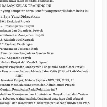
menjadi jenuh dalam mengikuti pelatihan ini.
DALAM KELAS TRAINING INI
ur yang kompeten serta Benefit yang menarik dalam kelas ini.
a Saja Yang Didapatkan
Deskripsi Proyek
Proses Operasi Proyek
ajemen dan Organisasi Proyek
em Informasi Manajemen Proyek
Administrasi Kontrak
Evaluasi Pelelangan
Perencanaan Jaringan Kerja
n Perencanaan Pengadaan Sumber Daya
Anggaran Proyek
ndalian Proyek dan Crash Program
oyek; Proyek dan Manajemen Fungsional, Organisasi Proyek
Penyusunan Jadwal; Metode Jalur Kritis (Critical Path Method),
PERT
Investasi Proyek; Metode Payback NPV, IRR, MIRR, PI
emecahan Masalah Manajemen dan Administrasi Proyek
enjadi Pembicara Pada Pelatihan ini ?
elatihan Manajemen dan Administrasi Proyek ini adalah Trainer
 Beberapa trainer adalah Akademisi yang juga aktif sebagai
knik Sipil dan Konstruksi di beberapa perusahaan BUMN dan PMA