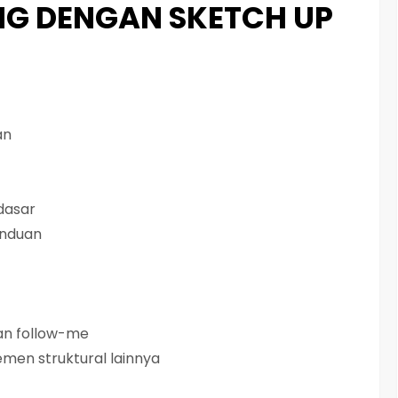
G DENGAN SKETCH UP
an
dasar
anduan
dan follow-me
men struktural lainnya