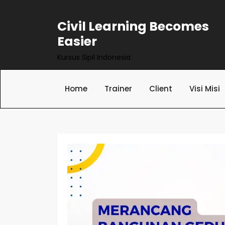
Skip
to
Civil Learning Becomes
content
Easier
Kursus Sipil Indonesia
Home
Trainer
Client
Visi Misi