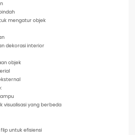
en
 pindah
uk mengatur objek
an
n dekorasi interior
an objek
rial
ksternal
:
lampu
visualisasi yang berbeda
lip untuk efisiensi