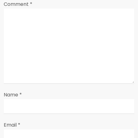
Comment
*
g
a
t
i
o
n
Name
*
Email
*