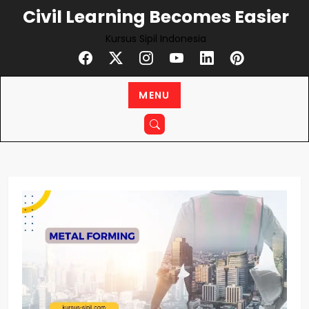
Skip
Civil Learning Becomes Easier
to
Kursus Sipil Indonesia
content
MENU