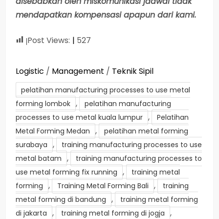
disebabkan oleh miskomunikasi jadwal tidak
mendapatkan kompensasi apapun dari kami.
Post Views:
527
Logistic
/
Management
/
Teknik Sipil
pelatihan manufacturing processes to use metal
,
forming lombok
pelatihan manufacturing
,
processes to use metal kuala lumpur
Pelatihan
,
Metal Forming Medan
pelatihan metal forming
,
surabaya
training manufacturing processes to use
,
metal batam
training manufacturing processes to
,
use metal forming fix running
training metal
,
,
forming
Training Metal Forming Bali
training
,
metal forming di bandung
training metal forming
,
,
di jakarta
training metal forming di jogja