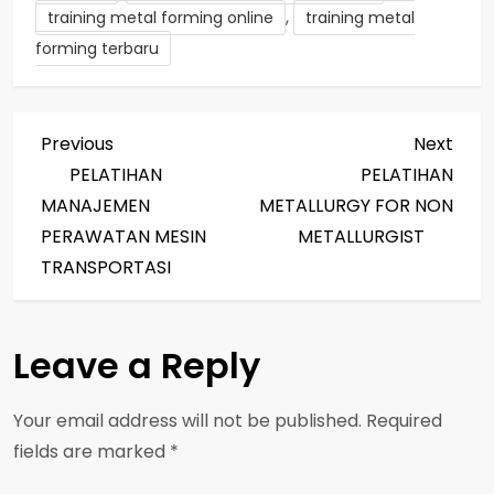
,
training metal forming online
training metal
forming terbaru
P
Previous
Next
Previous
Next
Post
Post
PELATIHAN
PELATIHAN
o
MANAJEMEN
METALLURGY FOR NON
s
PERAWATAN MESIN
METALLURGIST
TRANSPORTASI
t
n
Leave a Reply
a
Your email address will not be published.
Required
v
fields are marked
*
i