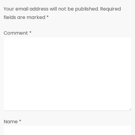
v
Your email address will not be published.
Required
i
fields are marked
*
g
Comment
*
a
t
i
o
n
Name
*