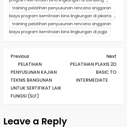
training pelatihan penyusunan rencana anggaran
,
biaya program kemitraan bina lingkungan di jakarta
training pelatihan penyusunan rencana anggaran
biaya program kemitraan bina lingkungan di jogja
P
Previous
Next
Previous
Next
Post
Post
PELATIHAN
PELATIHAN PLAXIS 2D
o
PENYUSUNAN KAJIAN
BASIC TO
s
TEKNIS BANGUNAN
INTERMEDIATE
UNTUK SERTIFIKAT LAIK
t
FUNGSI (SLF)
n
a
Leave a Reply