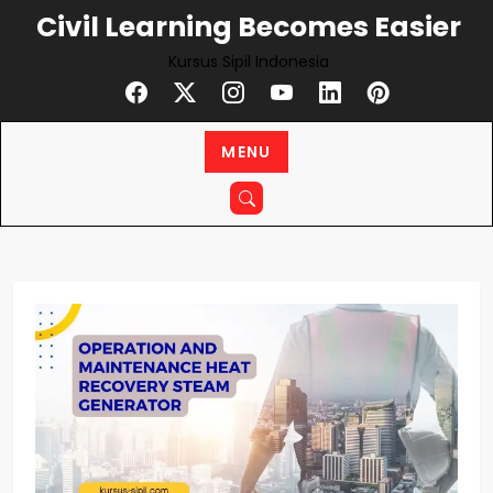
Skip
Civil Learning Becomes Easier
to
Kursus Sipil Indonesia
content
MENU