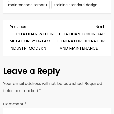
,
maintenance terbaru
training standard design
P
Previous
Next
Previous
Next
Post
Post
PELATIHAN WELDING
PELATIHAN TURBIN UAP
o
METALLURGY DALAM
GENERATOR OPERATOR
s
INDUSTRI MODERN
AND MAINTENANCE
t
Leave a Reply
n
a
Your email address will not be published.
Required
fields are marked
*
v
Comment
i
*