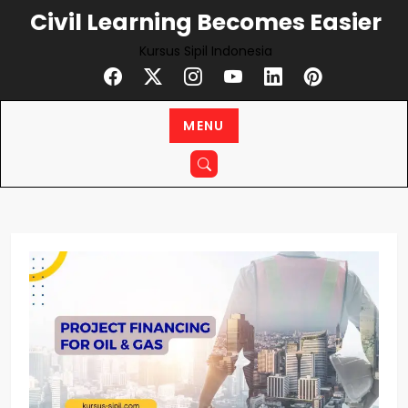
Skip
Civil Learning Becomes Easier
to
Kursus Sipil Indonesia
content
MENU