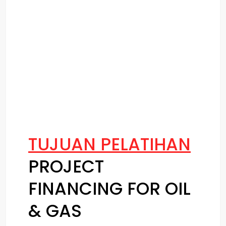
mengembangkan strategi pendanaan
yang berkelanjutan dan efektif. Pelatihan
ini memberikan pondasi yang kuat bagi
para profesional untuk berkontribusi
secara signifikan dalam pengembangan
proyek minyak dan gas yang berpotensi
memberikan dampak positif pada sektor
energi secara keseluruhan.
TUJUAN PELATIHAN
PROJECT
FINANCING FOR OIL
& GAS