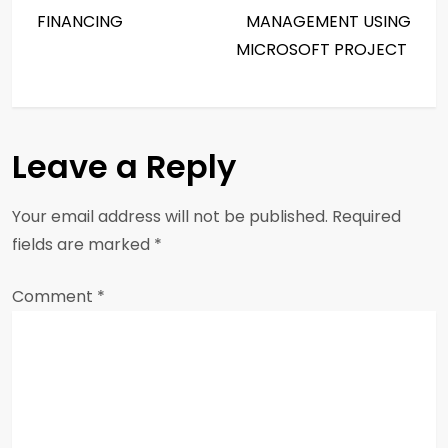
o
FINANCING
MANAGEMENT USING
s
MICROSOFT PROJECT
t
n
Leave a Reply
a
Your email address will not be published.
Required
v
fields are marked
*
i
Comment
*
g
a
t