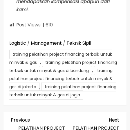
mendapatkan kompensasi apapun dari
kami.
Post Views:
610
Logistic
/
Management
/
Teknik Sipil
training pelatihan project financing terbaik untuk
,
minyak & gas
training pelatihan project financing
,
terbaik untuk minyak & gas di bandung
training
pelatihan project financing terbaik untuk minyak &
,
gas di jakarta
training pelatihan project financing
terbaik untuk minyak & gas di jogja
P
Previous
Next
Previous
Next
Post
Post
PELATIHAN PROJECT
PELATIHAN PROJECT