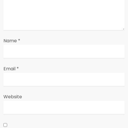
i
o
n
Name
*
Email
*
Website