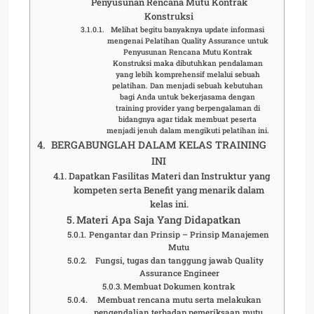
Penyusunan Rencana Mutu Kontrak
Konstruksi
Melihat begitu banyaknya update informasi
mengenai Pelatihan Quality Assurance untuk
Penyusunan Rencana Mutu Kontrak
Konstruksi maka dibutuhkan pendalaman
yang lebih komprehensif melalui sebuah
pelatihan. Dan menjadi sebuah kebutuhan
bagi Anda untuk bekerjasama dengan
training provider yang berpengalaman di
bidangnya agar tidak membuat peserta
menjadi jenuh dalam mengikuti pelatihan ini.
BERGABUNGLAH DALAM KELAS TRAINING
INI
Dapatkan Fasilitas Materi dan Instruktur yang
kompeten serta Benefit yang menarik dalam
kelas ini.
Materi Apa Saja Yang Didapatkan
Pengantar dan Prinsip – Prinsip Manajemen
Mutu
Fungsi, tugas dan tanggung jawab Quality
Assurance Engineer
Membuat Dokumen kontrak
Membuat rencana mutu serta melakukan
pengendalian terhadap pemeriksaan mutu.