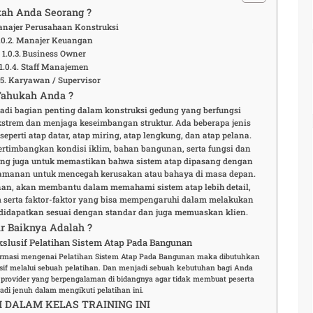
ah Anda Seorang ?
najer Perusahaan Konstruksi
Manajer Keuangan
Business Owner
Staff Manajemen
Karyawan / Supervisor
Tahukah Anda ?
adi bagian penting dalam konstruksi gedung yang berfungsi
strem dan menjaga keseimbangan struktur. Ada beberapa jenis
perti atap datar, atap miring, atap lengkung, dan atap pelana.
rtimbangkan kondisi iklim, bahan bangunan, serta fungsi dan
ing juga untuk memastikan bahwa sistem atap dipasang dengan
eamanan untuk mencegah kerusakan atau bahaya di masa depan.
nan, akan membantu dalam memahami sistem atap lebih detail,
 serta faktor-faktor yang bisa mempengaruhi dalam melakukan
 didapatkan sesuai dengan standar dan juga memuaskan klien.
r Baiknya Adalah ?
slusif Pelatihan Sistem Atap Pada Bangunan
formasi mengenai Pelatihan Sistem Atap Pada Bangunan maka dibutuhkan
f melalui sebuah pelatihan. Dan menjadi sebuah kebutuhan bagi Anda
 provider yang berpengalaman di bidangnya agar tidak membuat peserta
adi jenuh dalam mengikuti pelatihan ini.
DALAM KELAS TRAINING INI