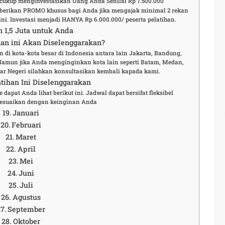
a cukup menginvestasikan Uang Anda Senilai Rp 7.500.000
berikan PROMO khusus bagi Anda jika mengajak minimal 2 rekan
ni. Investasi menjadi HANYA Rp 6.000.000/ peserta pelatihan.
n 1,5 Juta untuk Anda
an ini Akan Diselenggarakan?
n di kota-kota besar di Indonesia antara lain Jakarta, Bandung,
 Namun jika Anda menginginkan kota lain seperti Batam, Medan,
r Negeri silahkan konsultasikan kembali kapada kami.
tihan Ini Diselenggarakan
 dapat Anda lihat berikut ini. Jadwal dapat bersifat fleksibel
esuaikan dengan keinginan Anda
Januari
Februari
Maret
April
Mei
Juni
Juli
Agustus
September
Oktober