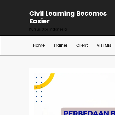
Skip
to
Civil Learning Becomes
content
Easier
Kursus Sipil Indonesia
Home
Trainer
Client
Visi Misi