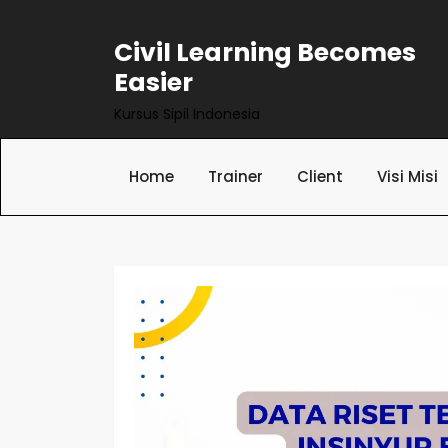
Skip
to
Civil Learning Becomes
content
Easier
Kursus Sipil Indonesia
Home
Trainer
Client
Visi Misi