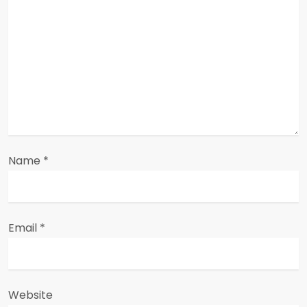
t
i
o
n
Name
*
Email
*
Website