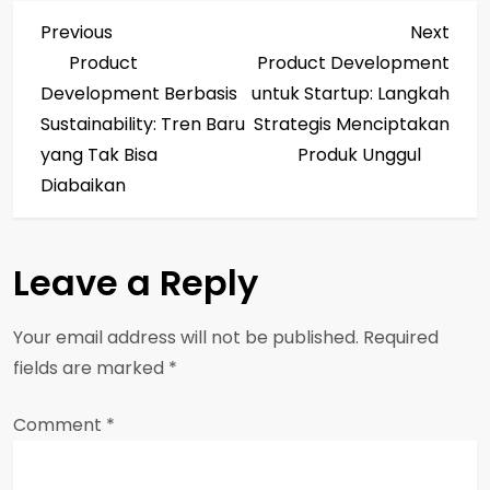
P
Previous
Next
Previous
Next
Post
Post
Product
Product Development
o
Development Berbasis
untuk Startup: Langkah
s
Sustainability: Tren Baru
Strategis Menciptakan
yang Tak Bisa
Produk Unggul
t
Diabaikan
n
a
Leave a Reply
v
Your email address will not be published.
Required
i
fields are marked
*
g
Comment
*
a