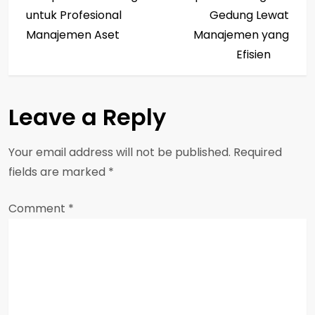
s
untuk Profesional
Gedung Lewat
Manajemen Aset
Manajemen yang
t
Efisien
n
a
Leave a Reply
v
Your email address will not be published.
Required
i
fields are marked
*
g
Comment
*
a
t
i