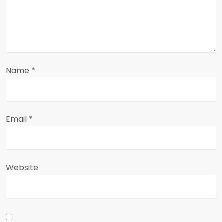
o
n
Name
*
Email
*
Website