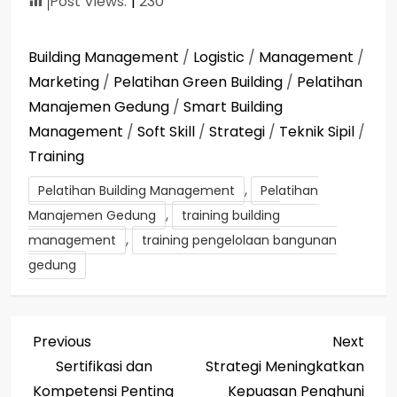
Post Views:
230
Building Management
/
Logistic
/
Management
/
Marketing
/
Pelatihan Green Building
/
Pelatihan
Manajemen Gedung
/
Smart Building
Management
/
Soft Skill
/
Strategi
/
Teknik Sipil
/
Training
,
Pelatihan Building Management
Pelatihan
,
Manajemen Gedung
training building
,
management
training pengelolaan bangunan
gedung
P
Previous
Next
Previous
Next
Post
Post
Sertifikasi dan
Strategi Meningkatkan
o
Kompetensi Penting
Kepuasan Penghuni