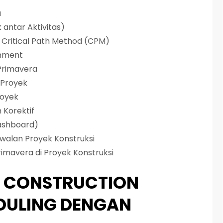
a
 antar Aktivitas)
 Critical Path Method (CPM)
gnment
Primavera
 Proyek
royek
 Korektif
ashboard)
walan Proyek Konstruksi
imavera di Proyek Konstruksi
G CONSTRUCTION
DULING DENGAN