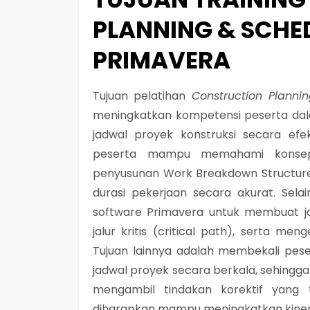
PLANNING & SCHE
PRIMAVERA
Tujuan pelatihan
Construction Plann
meningkatkan kompetensi peserta da
jadwal proyek konstruksi secara efekt
peserta mampu memahami konsep
penyusunan Work Breakdown Structure (
durasi pekerjaan secara akurat. Sela
software Primavera untuk membuat jad
jalur kritis (critical path), serta me
Tujuan lainnya adalah membekali pe
jadwal proyek secara berkala, sehingg
mengambil tindakan korektif yang t
diharapkan mampu meningkatkan kinerja 