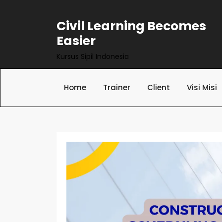
Skip
to
Civil Learning Becomes
content
Easier
Kursus Sipil Indonesia
Home
Trainer
Client
Visi Misi