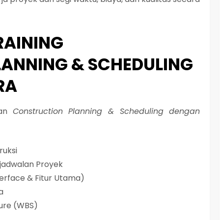
RAINING
ANNING & SCHEDULING
RA
han
Construction Planning & Scheduling dengan
uksi
jadwalan Proyek
erface & Fitur Utama)
a
ure (WBS)