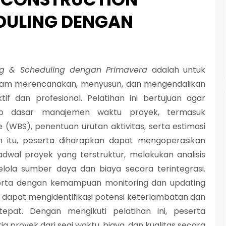
DULING DENGAN
ing & Scheduling dengan Primavera
adalah untuk
lam merencanakan, menyusun, dan mengendalikan
if dan profesional. Pelatihan ini bertujuan agar
 dasar manajemen waktu proyek, termasuk
WBS), penentuan urutan aktivitas, serta estimasi
in itu, peserta diharapkan dapat mengoperasikan
wal proyek yang terstruktur, melakukan analisis
ngelola sumber daya dan biaya secara terintegrasi.
serta dengan kemampuan monitoring dan updating
a dapat mengidentifikasi potensi keterlambatan dan
epat. Dengan mengikuti pelatihan ini, peserta
proyek dari segi waktu, biaya, dan kualitas secara