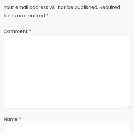
a
Your email address will not be published.
Required
v
fields are marked
*
i
Comment
*
g
a
t
i
o
n
Name
*