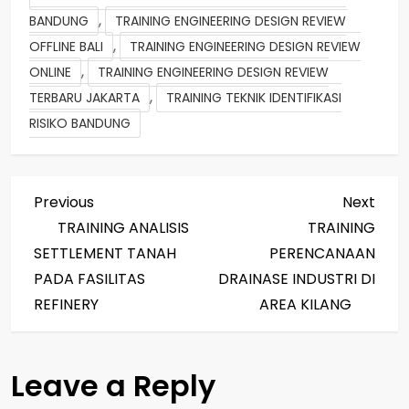
,
BANDUNG
TRAINING ENGINEERING DESIGN REVIEW
,
OFFLINE BALI
TRAINING ENGINEERING DESIGN REVIEW
,
ONLINE
TRAINING ENGINEERING DESIGN REVIEW
,
TERBARU JAKARTA
TRAINING TEKNIK IDENTIFIKASI
RISIKO BANDUNG
P
Previous
Next
Previous
Next
Post
Post
TRAINING ANALISIS
TRAINING
o
SETTLEMENT TANAH
PERENCANAAN
s
PADA FASILITAS
DRAINASE INDUSTRI DI
REFINERY
AREA KILANG
t
n
Leave a Reply