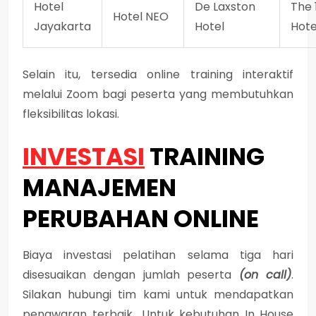
Hotel
De Laxston
The 
Hotel NEO
Jayakarta
Hotel
Hote
Selain itu, tersedia online training interaktif
melalui Zoom bagi peserta yang membutuhkan
fleksibilitas lokasi.
INVESTASI
TRAINING
MANAJEMEN
PERUBAHAN ONLINE
Biaya investasi pelatihan selama tiga hari
disesuaikan dengan jumlah peserta
(on call)
.
Silakan hubungi tim kami untuk mendapatkan
penawaran terbaik. Untuk kebutuhan In House