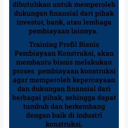
dibutuhkan untuk memperoleh
dukungan finansial dari pihak
investor, bank, atau lembaga
pembiayaan lainnya.
Training Profil Bisnis
Pembiayaan Konstruksi, akan
membantu bisnis melakukan
proses pembiayaan konstruksi
agar memperoleh kepercayaan
dan dukungan finansial dari
berbagai pihak, sehingga dapat
tumbuh dan berkembang
dengan baik di industri
konstruksi.