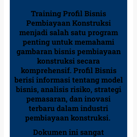
Training Profil Bisnis
Pembiayaan Konstruksi
menjadi salah satu program
penting untuk memahami
gambaran bisnis pembiayaan
konstruksi secara
komprehensif. Profil Bisnis
berisi informasi tentang model
bisnis, analisis risiko, strategi
pemasaran, dan inovasi
terbaru dalam industri
pembiayaan konstruksi.
Dokumen ini sangat