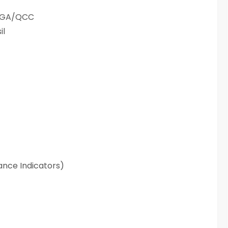
 SGA/QCC
il
nce Indicators)