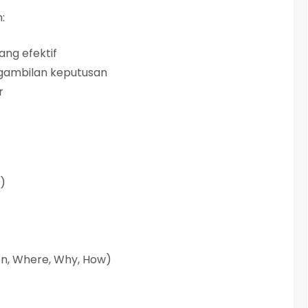
:
ng efektif
ambilan keputusan
r
)
en, Where, Why, How)