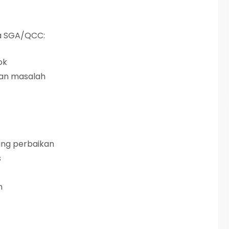
a SGA/QCC:
ok
an masalah
uang perbaikan
s
n