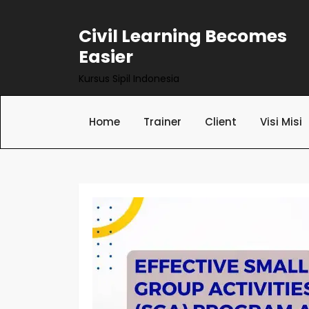
Skip
to
Civil Learning Becomes
content
Easier
Kursus Sipil Indonesia
Home
Trainer
Client
Visi Misi