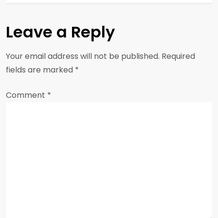
t
Leave a Reply
n
a
Your email address will not be published.
Required
fields are marked
*
v
Comment
i
*
g
a
t
i
o