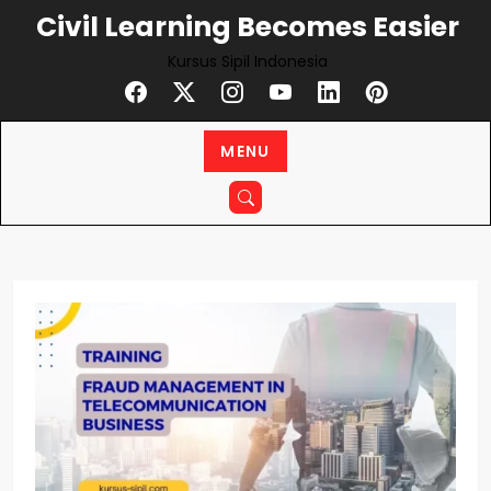
Skip
Civil Learning Becomes Easier
to
Kursus Sipil Indonesia
content
MENU