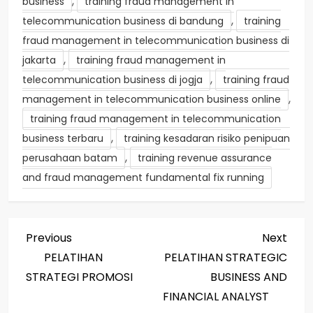
,
business
training fraud management in
,
telecommunication business di bandung
training
fraud management in telecommunication business di
,
jakarta
training fraud management in
,
telecommunication business di jogja
training fraud
,
management in telecommunication business online
training fraud management in telecommunication
,
business terbaru
training kesadaran risiko penipuan
,
perusahaan batam
training revenue assurance
and fraud management fundamental fix running
P
Previous
Next
Previous
Next
Post
Post
PELATIHAN
PELATIHAN STRATEGIC
o
STRATEGI PROMOSI
BUSINESS AND
s
FINANCIAL ANALYST