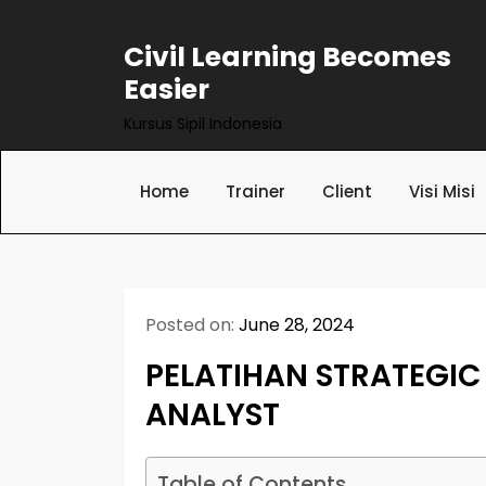
Skip
to
Civil Learning Becomes
content
Easier
Kursus Sipil Indonesia
Home
Trainer
Client
Visi Misi
Posted on:
June 28, 2024
PELATIHAN STRATEGIC
ANALYST
Table of Contents