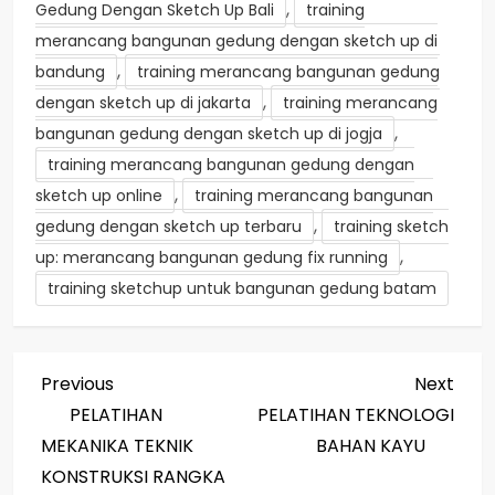
,
Gedung Dengan Sketch Up Bali
training
merancang bangunan gedung dengan sketch up di
,
bandung
training merancang bangunan gedung
,
dengan sketch up di jakarta
training merancang
,
bangunan gedung dengan sketch up di jogja
training merancang bangunan gedung dengan
,
sketch up online
training merancang bangunan
,
gedung dengan sketch up terbaru
training sketch
,
up: merancang bangunan gedung fix running
training sketchup untuk bangunan gedung batam
P
Previous
Next
Previous
Next
Post
Post
PELATIHAN
PELATIHAN TEKNOLOGI
o
MEKANIKA TEKNIK
BAHAN KAYU
s
KONSTRUKSI RANGKA