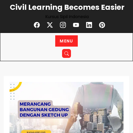
Skip
Civil Learning Becomes Easier
to
Kursus Sipil Indonesia
content
MENU