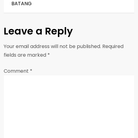
BATANG
t
n
Leave a Reply
a
Your email address will not be published.
Required
v
fields are marked
*
i
Comment
*
g
a
t
i
o