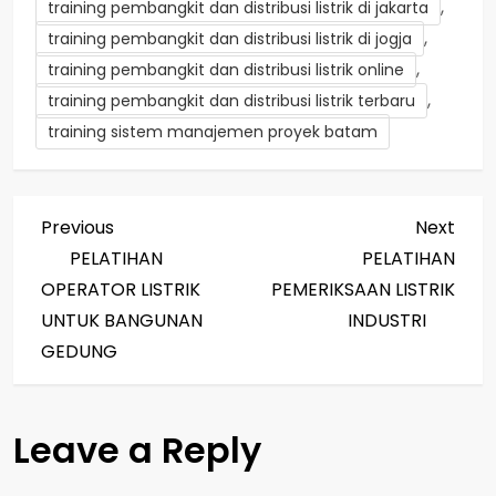
,
training pembangkit dan distribusi listrik di jakarta
,
training pembangkit dan distribusi listrik di jogja
,
training pembangkit dan distribusi listrik online
,
training pembangkit dan distribusi listrik terbaru
training sistem manajemen proyek batam
P
Previous
Next
Previous
Next
Post
Post
PELATIHAN
PELATIHAN
o
OPERATOR LISTRIK
PEMERIKSAAN LISTRIK
s
UNTUK BANGUNAN
INDUSTRI
GEDUNG
t
n
Leave a Reply
a