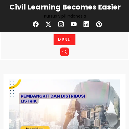
Skip
Civil Learning Becomes Easier
to
Kursus Sipil Indonesia
content
MENU