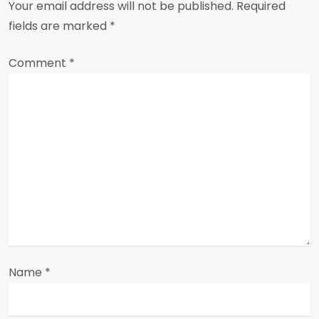
Your email address will not be published.
Required
v
fields are marked
*
i
Comment
*
g
a
t
i
o
n
Name
*