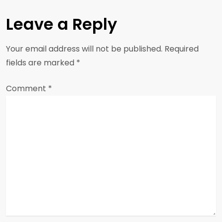
n
Leave a Reply
a
Your email address will not be published.
Required
v
fields are marked
*
i
Comment
*
g
a
t
i
o
n