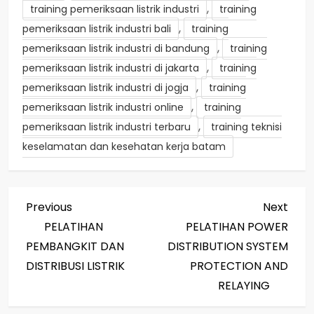
,
training pemeriksaan listrik industri
training
,
pemeriksaan listrik industri bali
training
,
pemeriksaan listrik industri di bandung
training
,
pemeriksaan listrik industri di jakarta
training
,
pemeriksaan listrik industri di jogja
training
,
pemeriksaan listrik industri online
training
,
pemeriksaan listrik industri terbaru
training teknisi
keselamatan dan kesehatan kerja batam
P
Previous
Next
Previous
Next
Post
Post
PELATIHAN
PELATIHAN POWER
o
PEMBANGKIT DAN
DISTRIBUTION SYSTEM
s
DISTRIBUSI LISTRIK
PROTECTION AND
RELAYING
t