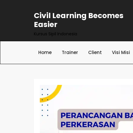
Skip
to
Civil Learning Becomes
content
Easier
Kursus Sipil Indonesia
Home
Trainer
Client
Visi Misi