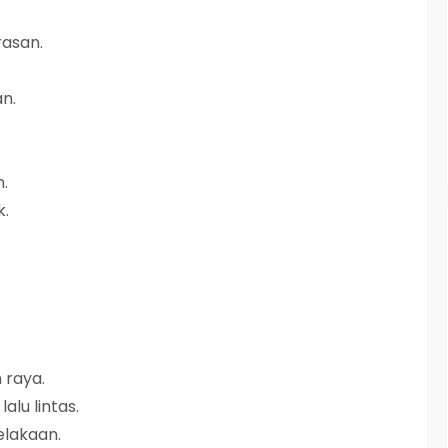
rasan.
n.
n.
k.
 raya.
alu lintas.
celakaan.