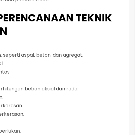
 PERENCANAAN TEKNIK
AN
, seperti aspal, beton, dan agregat.
l.
ntas
rhitungan beban aksial dan roda.
n.
erkerasan
erkerasan.
.
perlukan.