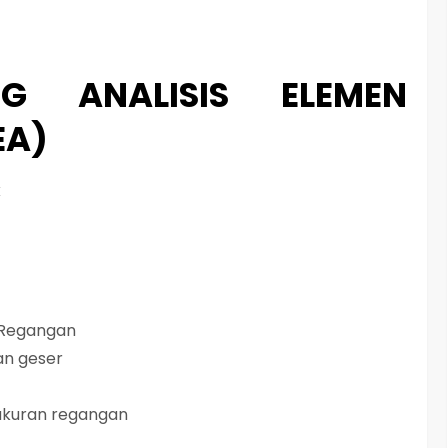
i
f
NG ANALISIS ELEMEN
EA)
k
n Regangan
an geser
ukuran regangan