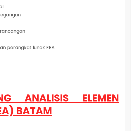
al
 Tegangan
erancangan
gan perangkat lunak FEA
ING ANALISIS ELEMEN
EA) BATAM