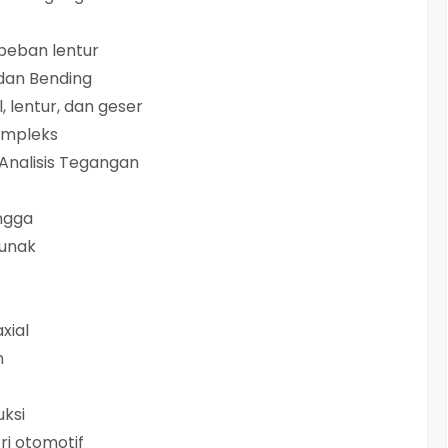
 beban lentur
dan Bending
, lentur, dan geser
ompleks
Analisis Tegangan
ngga
lunak
xial
n
uksi
ri otomotif