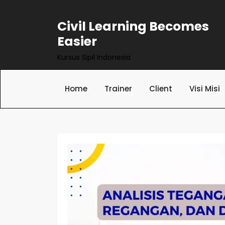
Skip
to
Civil Learning Becomes
content
Easier
Kursus Sipil Indonesia
Home
Trainer
Client
Visi Misi