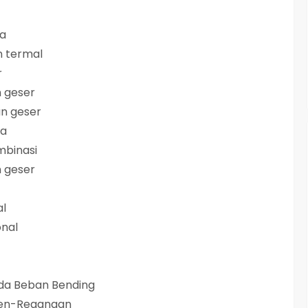
da
 termal
r
 geser
n geser
da
mbinasi
n geser
al
onal
ada Beban Bending
men-Regangan