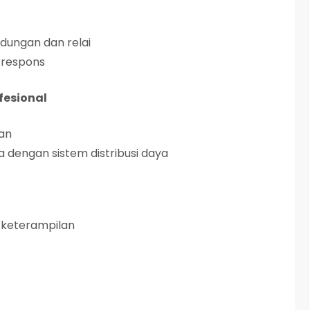
ndungan dan relai
s respons
fesional
gan
a dengan sistem distribusi daya
 keterampilan