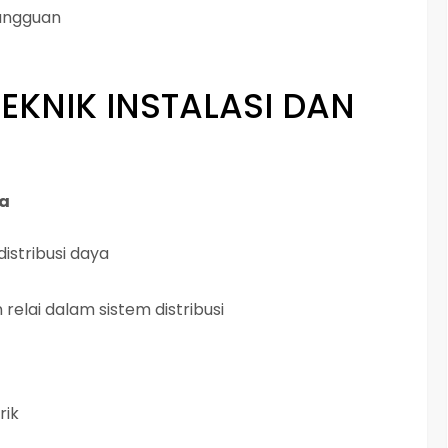
angguan
TEKNIK INSTALASI DAN
ya
istribusi daya
relai dalam sistem distribusi
rik