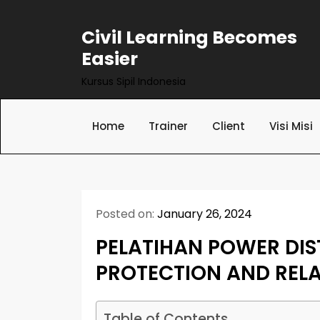
Skip
to
Civil Learning Becomes
content
Easier
Kursus Sipil Indonesia
Home
Trainer
Client
Visi Misi
Posted on:
January 26, 2024
PELATIHAN POWER DIS
PROTECTION AND REL
Table of Contents