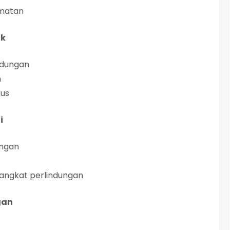
amatan
ik
indungan
n
rus
i
ungan
angkat perlindungan
gan