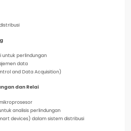
distribusi
ng
 untuk perlindungan
najemen data
trol and Data Acquisition)
ungan dan Relai
 mikroprosesor
tuk analisis perlindungan
art devices) dalam sistem distribusi