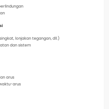
perlindungan
ian
si
ingkat, lonjakan tegangan, dll.)
atan dan sistem
dan arus
 waktu-arus