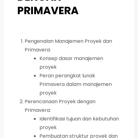
PRIMAVERA
Pengenalan Manajemen Proyek dan
Primavera:
Konsep dasar manajemen
proyek
Peran perangkat lunak
Primavera dalam manajemen
proyek
Perencanaan Proyek dengan
Primavera:
Identifikasi tujuan dan kebutuhan
proyek
Pembuatan struktur proyek dan