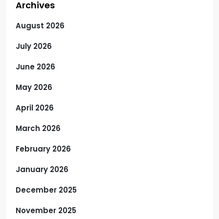
Archives
August 2026
July 2026
June 2026
May 2026
April 2026
March 2026
February 2026
January 2026
December 2025
November 2025