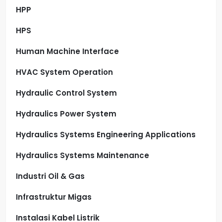
HPP
HPS
Human Machine Interface
HVAC System Operation
Hydraulic Control System
Hydraulics Power System
Hydraulics Systems Engineering Applications
Hydraulics Systems Maintenance
Industri Oil & Gas
Infrastruktur Migas
Instalasi Kabel Listrik