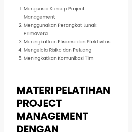
Menguasai Konsep Project
Management
Menggunakan Perangkat Lunak
Primavera
Meningkatkan Efisiensi dan Efektivitas
Mengelola Risiko dan Peluang
Meningkatkan Komunikasi Tim
MATERI PELATIHAN
PROJECT
MANAGEMENT
DENGAN