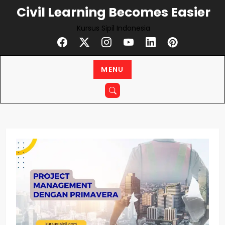
Skip
Civil Learning Becomes Easier
to
Kursus Sipil Indonesia
content
MENU