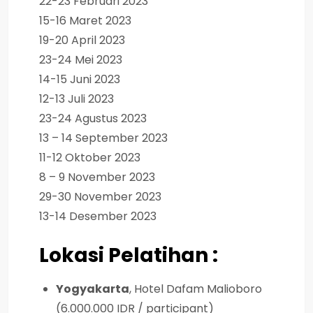
22-23 Februari 2023
15-16 Maret 2023
19-20 April 2023
23-24 Mei 2023
14-15 Juni 2023
12-13 Juli 2023
23-24 Agustus 2023
13 – 14 September 2023
11-12 Oktober 2023
8 – 9 November 2023
29-30 November 2023
13-14 Desember 2023
Lokasi Pelatihan :
Yogyakarta
, Hotel Dafam Malioboro
(6.000.000 IDR / participant)