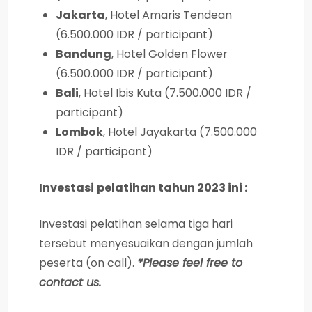
Jakarta
, Hotel Amaris Tendean
(6.500.000 IDR / participant)
Bandung
, Hotel Golden Flower
(6.500.000 IDR / participant)
Bali
, Hotel Ibis Kuta (7.500.000 IDR /
participant)
Lombok
, Hotel Jayakarta (7.500.000
IDR / participant)
Investasi
pelatihan tahun 2023 ini :
Investasi
pelatihan selama tiga hari
tersebut menyesuaikan dengan jumlah
peserta (on call).
*Please feel free to
contact us.