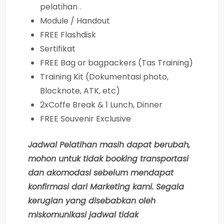
pelatihan .
Module / Handout
FREE Flashdisk
Sertifikat
FREE Bag or bagpackers (Tas Training)
Training Kit (Dokumentasi photo,
Blocknote, ATK, etc)
2xCoffe Break & 1 Lunch, Dinner
FREE Souvenir Exclusive
Jadwal Pelatihan masih dapat berubah,
mohon untuk tidak booking transportasi
dan akomodasi sebelum mendapat
konfirmasi dari Marketing kami. Segala
kerugian yang disebabkan oleh
miskomunikasi jadwal tidak