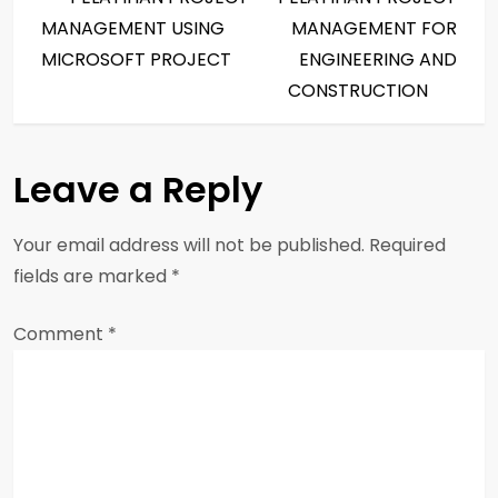
o
MANAGEMENT USING
MANAGEMENT FOR
s
MICROSOFT PROJECT
ENGINEERING AND
CONSTRUCTION
t
n
Leave a Reply
a
Your email address will not be published.
Required
v
fields are marked
*
i
Comment
*
g
a
t