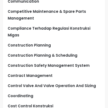
Communication
Competitive Maintenance & Spare Parts
Management
Compliance Terhadap Regulasi Konstruksi
Migas
Construction Planning
Construction Planning & Scheduling
Construction Safety Management System
Contract Management
Control Valve And Valve Operation And Sizing
Coordinating
Cost Control Konstruksi