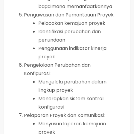
bagaimana memanfaatkannya
Pengawasan dan Pemantauan Proyek:
Pelacakan kemajuan proyek
Identifikasi perubahan dan
penundaan
Penggunaan indikator kinerja
proyek
Pengelolaan Perubahan dan
Konfigurasi:
Mengelola perubahan dalam
lingkup proyek
Menerapkan sistem kontrol
konfigurasi
Pelaporan Proyek dan Komunikasi:
Menyusun laporan kemajuan
proyek