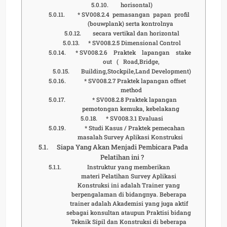
horisontal)
* SV008.2.4 pemasangan papan profil
(bouwplank) serta kontrolnya
secara vertikal dan horizontal
* SV008.2.5 Dimensional Control
* SV008.2.6 Praktek lapangan stake
out ( Road,Bridge,
Building,Stockpile,Land Development)
* SV008.2.7 Praktek lapangan offset
method
* SV008.2.8 Praktek lapangan
pemotongan kemuka, kebelakang
* SV008.3.1 Evaluasi
* Studi Kasus / Praktek pemecahan
masalah Survey Aplikasi Konstruksi
Siapa Yang Akan Menjadi Pembicara Pada
Pelatihan ini ?
Instruktur yang memberikan
materi Pelatihan Survey Aplikasi
Konstruksi ini adalah Trainer yang
berpengalaman di bidangnya. Beberapa
trainer adalah Akademisi yang juga aktif
sebagai konsultan ataupun Praktisi bidang
Teknik Sipil dan Konstruksi di beberapa