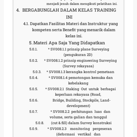
menjadi jenuh dalam mengikuti pelatihan ini.
BERGABUNGLAH DALAM KELAS TRAINING
INI
Dapatkan Fasilitas Materi dan Instruktur yang
kompeten serta Benefit yang menarik dalam
kelas ini.
Materi Apa Saja Yang Didapatkan
* SV008.1.1 prinsip plane Surveying
(pengukuran 2D)
* SV008.1.2 prinsip engineering Surveying
(Survey rekayasa)
* SV008.1.3 kerangka kontrol pemetaan
* SV008.1.4 pemotongan kemuka dan
kebelakang
* SV008.2.1 Staking Out untuk berbagai
keperluan rekayasa (Road,
Bridge, Building, Stockpile, Land-
development)
* SV008.2.2 perhitungan luas dan
volume, serta galian dan tanggul
(cut & fill) dalam Survey konstruksi
* SV008.2.3 monitoring pergeseran
(deformasi vertikal dan